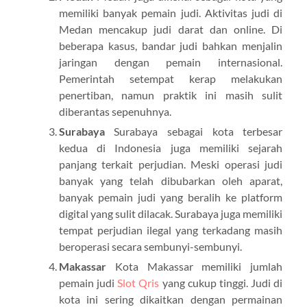
memiliki banyak pemain judi. Aktivitas judi di
Medan mencakup judi darat dan online. Di
beberapa kasus, bandar judi bahkan menjalin
jaringan dengan pemain internasional.
Pemerintah setempat kerap melakukan
penertiban, namun praktik ini masih sulit
diberantas sepenuhnya.
Surabaya
Surabaya sebagai kota terbesar
kedua di Indonesia juga memiliki sejarah
panjang terkait perjudian. Meski operasi judi
banyak yang telah dibubarkan oleh aparat,
banyak pemain judi yang beralih ke platform
digital yang sulit dilacak. Surabaya juga memiliki
tempat perjudian ilegal yang terkadang masih
beroperasi secara sembunyi-sembunyi.
Makassar
Kota Makassar memiliki jumlah
pemain judi
Slot Qris
yang cukup tinggi. Judi di
kota ini sering dikaitkan dengan permainan