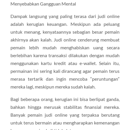
Dampak langsung yang paling terasa dari judi online
adalah kerugian keuangan. Meskipun ada peluang
untuk menang, kenyataannya sebagian besar pemain
akhirnya akan kalah. Judi online cenderung membuat
pemain lebih mudah menghabiskan uang secara
berlebihan karena transaksi dilakukan dengan mudah
menggunakan kartu kredit atau e-wallet. Selain itu,
permainan ini sering kali dirancang agar pemain terus
merasa tertarik dan ingin mencoba “peruntungan”
mereka lagi, meskipun mereka sudah kalah.
Bagi beberapa orang, kerugian ini bisa berlipat ganda,
bahkan hingga merusak stabilitas finansial mereka.
Banyak pemain judi online yang terpaksa berutang
untuk terus bermain atau mengharapkan kemenangan