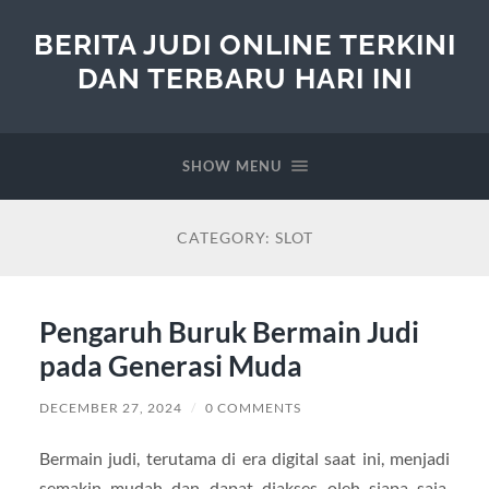
BERITA JUDI ONLINE TERKINI
DAN TERBARU HARI INI
SHOW MENU
CATEGORY:
SLOT
Pengaruh Buruk Bermain Judi
pada Generasi Muda
DECEMBER 27, 2024
/
0 COMMENTS
Bermain judi, terutama di era digital saat ini, menjadi
semakin mudah dan dapat diakses oleh siapa saja,