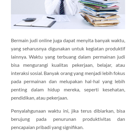
Bermain judi online juga dapat menyita banyak waktu,
yang seharusnya digunakan untuk kegiatan produktif
lainnya. Waktu yang terbuang dalam permainan judi
bisa mengurangi kualitas pekerjaan, belajar, atau
interaksi sosial. Banyak orang yang menjadi lebih fokus
pada permainan dan melupakan hal-hal yang lebih
penting dalam hidup mereka, seperti kesehatan,
pendidikan, atau pekerjaan.
Penyalahgunaan waktu ini, jika terus dibiarkan, bisa
berujung pada penurunan produktivitas dan
pencapaian pribadi yang signifikan.