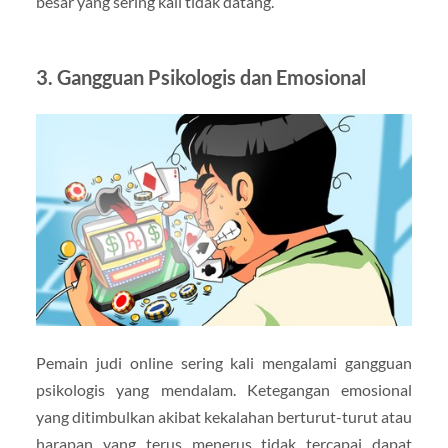
besar yang sering kali tidak datang.
3.
Gangguan Psikologis dan Emosional
Pemain judi online sering kali mengalami gangguan
psikologis yang mendalam. Ketegangan emosional
yang ditimbulkan akibat kekalahan berturut-turut atau
harapan yang terus menerus tidak tercapai dapat