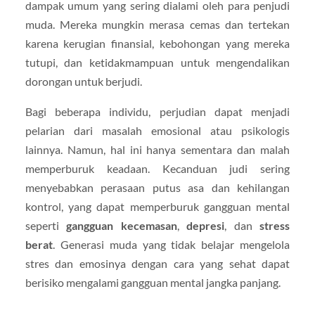
dampak umum yang sering dialami oleh para penjudi
muda. Mereka mungkin merasa cemas dan tertekan
karena kerugian finansial, kebohongan yang mereka
tutupi, dan ketidakmampuan untuk mengendalikan
dorongan untuk berjudi.
Bagi beberapa individu, perjudian dapat menjadi
pelarian dari masalah emosional atau psikologis
lainnya. Namun, hal ini hanya sementara dan malah
memperburuk keadaan. Kecanduan judi sering
menyebabkan perasaan putus asa dan kehilangan
kontrol, yang dapat memperburuk gangguan mental
seperti
gangguan kecemasan
,
depresi
, dan
stress
berat
. Generasi muda yang tidak belajar mengelola
stres dan emosinya dengan cara yang sehat dapat
berisiko mengalami gangguan mental jangka panjang.