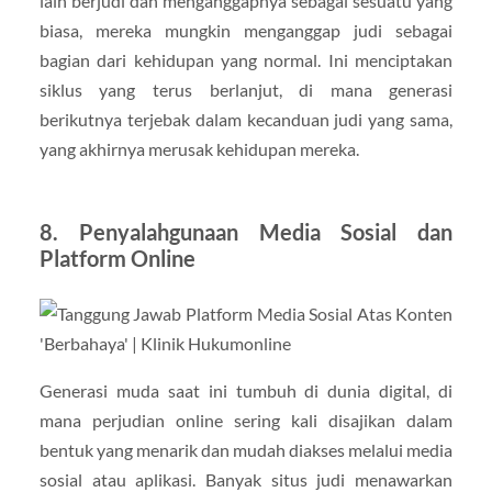
lain berjudi dan menganggapnya sebagai sesuatu yang
biasa, mereka mungkin menganggap judi sebagai
bagian dari kehidupan yang normal. Ini menciptakan
siklus yang terus berlanjut, di mana generasi
berikutnya terjebak dalam kecanduan judi yang sama,
yang akhirnya merusak kehidupan mereka.
8.
Penyalahgunaan Media Sosial dan
Platform Online
Generasi muda saat ini tumbuh di dunia digital, di
mana perjudian online sering kali disajikan dalam
bentuk yang menarik dan mudah diakses melalui media
sosial atau aplikasi. Banyak situs judi menawarkan