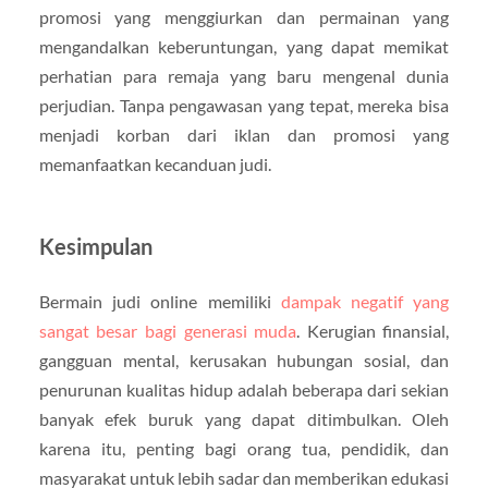
promosi yang menggiurkan dan permainan yang
mengandalkan keberuntungan, yang dapat memikat
perhatian para remaja yang baru mengenal dunia
perjudian. Tanpa pengawasan yang tepat, mereka bisa
menjadi korban dari iklan dan promosi yang
memanfaatkan kecanduan judi.
Kesimpulan
Bermain judi online memiliki
dampak negatif yang
sangat besar bagi generasi muda
. Kerugian finansial,
gangguan mental, kerusakan hubungan sosial, dan
penurunan kualitas hidup adalah beberapa dari sekian
banyak efek buruk yang dapat ditimbulkan. Oleh
karena itu, penting bagi orang tua, pendidik, dan
masyarakat untuk lebih sadar dan memberikan edukasi