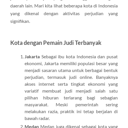
daerah lain. Mari kita lihat beberapa kota di Indonesia
yang dikenal dengan aktivitas perjudian yang
signifikan.
Kota dengan Pemain Judi Terbanyak
Jakarta
Sebagai ibu kota Indonesia dan pusat
ekonomi, Jakarta memiliki populasi besar yang
menjadi sasaran utama untuk berbagai bentuk
perjudian, termasuk judi online. Banyaknya
akses internet serta tingkat ekonomi yang
variatif membuat judi menjadi salah satu
pilihan hiburan terlarang bagi sebagian
masyarakat. Meski pemerintah sering
melakukan razia, praktik ini tetap berjalan di
bawah radar.
Medan
Medan juga dikenal sebagai kota yang