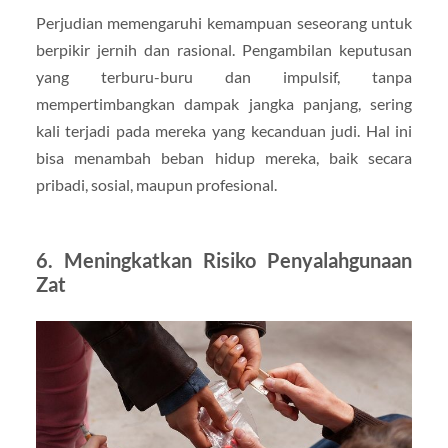
Perjudian memengaruhi kemampuan seseorang untuk
berpikir jernih dan rasional. Pengambilan keputusan
yang terburu-buru dan impulsif, tanpa
mempertimbangkan dampak jangka panjang, sering
kali terjadi pada mereka yang kecanduan judi. Hal ini
bisa menambah beban hidup mereka, baik secara
pribadi, sosial, maupun profesional.
6.
Meningkatkan Risiko Penyalahgunaan
Zat