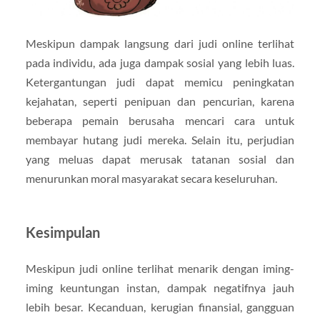
Meskipun dampak langsung dari judi online terlihat
pada individu, ada juga dampak sosial yang lebih luas.
Ketergantungan judi dapat memicu peningkatan
kejahatan, seperti penipuan dan pencurian, karena
beberapa pemain berusaha mencari cara untuk
membayar hutang judi mereka. Selain itu, perjudian
yang meluas dapat merusak tatanan sosial dan
menurunkan moral masyarakat secara keseluruhan.
Kesimpulan
Meskipun judi online terlihat menarik dengan iming-
iming keuntungan instan, dampak negatifnya jauh
lebih besar. Kecanduan, kerugian finansial, gangguan