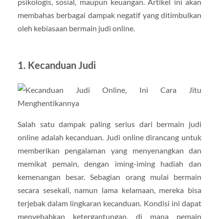
psikologis, sosial, maupun keuangan. Artikel ini akan
membahas berbagai dampak negatif yang ditimbulkan
oleh kebiasaan bermain judi online.
1.
Kecanduan Judi
Salah satu dampak paling serius dari bermain judi
online adalah kecanduan. Judi online dirancang untuk
memberikan pengalaman yang menyenangkan dan
memikat pemain, dengan iming-iming hadiah dan
kemenangan besar. Sebagian orang mulai bermain
secara sesekali, namun lama kelamaan, mereka bisa
terjebak dalam lingkaran kecanduan. Kondisi ini dapat
menyebabkan ketergantungan, di mana pemain