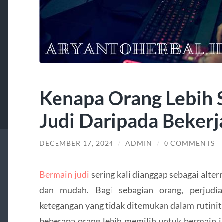
Kenapa Orang Lebih 
Judi Daripada Bekerj
DECEMBER 17, 2024
/
ADMIN
/
0 COMMENTS
Bermain judi
sering kali dianggap sebagai alte
dan mudah. Bagi sebagian orang, perjudi
ketegangan yang tidak ditemukan dalam rutinit
beberapa orang lebih memilih untuk bermain ju