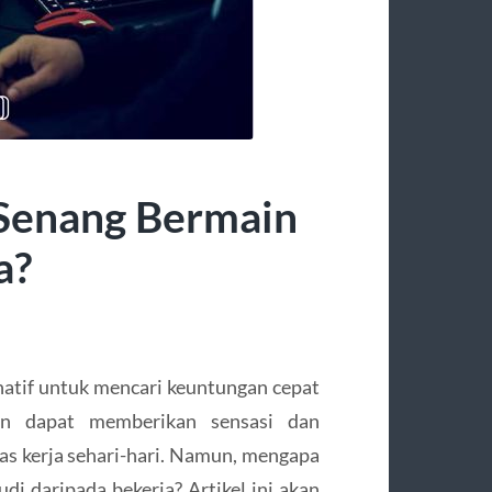
Senang Bermain
a?
rnatif untuk mencari keuntungan cepat
an dapat memberikan sensasi dan
as kerja sehari-hari. Namun, mengapa
di daripada bekerja? Artikel ini akan