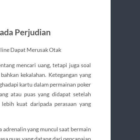
ada Perjudian
ntang mencari uang, tetapi juga soal
 bahkan kekalahan. Ketegangan yang
ghadapi kartu dalam permainan poker
ang atau puas yang didapat setelah
 lebih kuat daripada perasaan yang
 adrenalin yang muncul saat bermain
 rasa puas yang datang dari pencapaian