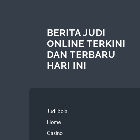
BERITA JUDI
ONLINE TERKINI
DAN TERBARU
HARI INI
Judi bola
Home
Casino