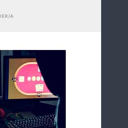
KERJA