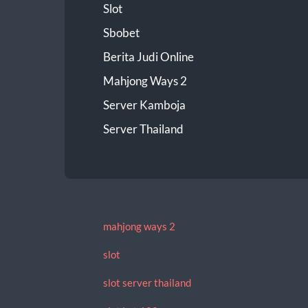
Slot
Sbobet
Berita Judi Online
Mahjong Ways 2
Server Kamboja
Server Thailand
mahjong ways 2
slot
slot server thailand