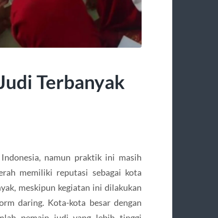
Judi Terbanyak
 Indonesia, namun praktik ini masih
erah memiliki reputasi sebagai kota
yak, meskipun kegiatan ini dilakukan
orm daring. Kota-kota besar dengan
mlah pemain judi yang lebih tinggi