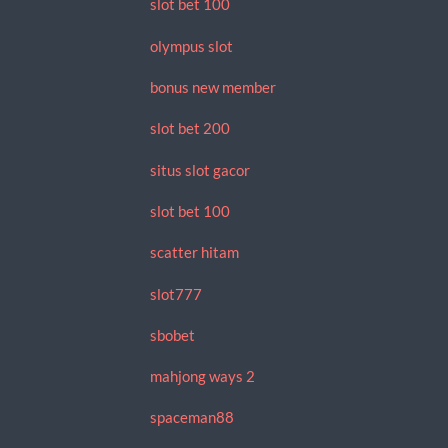
slot bet 100
olympus slot
bonus new member
slot bet 200
situs slot gacor
slot bet 100
scatter hitam
slot777
sbobet
mahjong ways 2
spaceman88