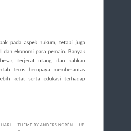
pak pada aspek hukum, tetapi juga
al dan ekonomi para pemain. Banyak
besar, terjerat utang, dan bahkan
rintah terus berupaya memberantas
bih ketat serta edukasi terhadap
 HARI
THEME BY
ANDERS NORÉN
—
UP