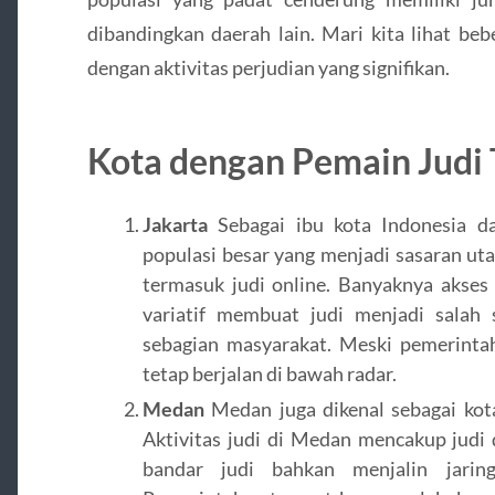
dibandingkan daerah lain. Mari kita lihat beb
dengan aktivitas perjudian yang signifikan.
Kota dengan Pemain Judi
Jakarta
Sebagai ibu kota Indonesia da
populasi besar yang menjadi sasaran ut
termasuk judi online. Banyaknya akses 
variatif membuat judi menjadi salah s
sebagian masyarakat. Meski pemerintah 
tetap berjalan di bawah radar.
Medan
Medan juga dikenal sebagai kot
Aktivitas judi di Medan mencakup judi 
bandar judi bahkan menjalin jaring