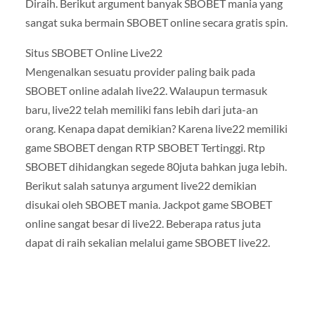
Diraih. Berikut argument banyak SBOBET mania yang
sangat suka bermain SBOBET online secara gratis spin.
Situs SBOBET Online Live22
Mengenalkan sesuatu provider paling baik pada
SBOBET online adalah live22. Walaupun termasuk
baru, live22 telah memiliki fans lebih dari juta-an
orang. Kenapa dapat demikian? Karena live22 memiliki
game SBOBET dengan RTP SBOBET Tertinggi. Rtp
SBOBET dihidangkan segede 80juta bahkan juga lebih.
Berikut salah satunya argument live22 demikian
disukai oleh SBOBET mania. Jackpot game SBOBET
online sangat besar di live22. Beberapa ratus juta
dapat di raih sekalian melalui game SBOBET live22.