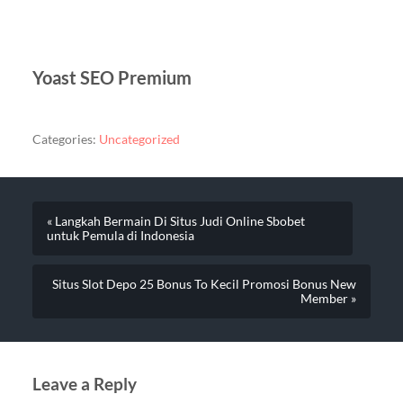
Yoast SEO Premium
Categories:
Uncategorized
« Langkah Bermain Di Situs Judi Online Sbobet
untuk Pemula di Indonesia
Situs Slot Depo 25 Bonus To Kecil Promosi Bonus New
Member »
Leave a Reply