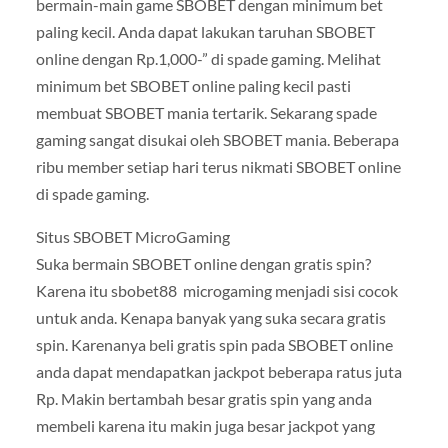
bermain-main game SBOBET dengan minimum bet
paling kecil. Anda dapat lakukan taruhan SBOBET
online dengan Rp.1,000-” di spade gaming. Melihat
minimum bet SBOBET online paling kecil pasti
membuat SBOBET mania tertarik. Sekarang spade
gaming sangat disukai oleh SBOBET mania. Beberapa
ribu member setiap hari terus nikmati SBOBET online
di spade gaming.
Situs SBOBET MicroGaming
Suka bermain SBOBET online dengan gratis spin?
Karena itu sbobet88 microgaming menjadi sisi cocok
untuk anda. Kenapa banyak yang suka secara gratis
spin. Karenanya beli gratis spin pada SBOBET online
anda dapat mendapatkan jackpot beberapa ratus juta
Rp. Makin bertambah besar gratis spin yang anda
membeli karena itu makin juga besar jackpot yang